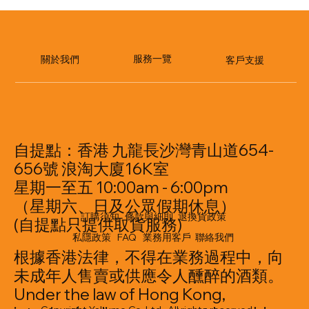
​服務一覽
關於我們
客戶支援
自提點：香港 九龍長沙灣青山道654-
656號 浪淘大廈16K室
星期一至五 10:00am - 6:00pm
（星期六、日及公眾假期休息）
訂購須知
條款與細則
退換貨政策
(自提點只提供取貨服務)
私隱政策
FAQ
業務用客戶
聯絡我們
根據香港法律，不得在業務過程中，向
未成年人售賣或供應令人醺醉的酒類。
Under the law of Hong Kong,