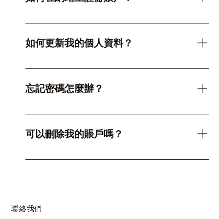
註冊賬戶非常簡單。在網站右上方點擊“登入”按鈕，選
擇"註冊成為新會員"後，填寫相關資料並提交。完成註冊
如何更新我的個人資料？
後，您將收到電郵確認。
登錄您的賬戶後，進入“賬戶設定”頁面，您可以更新賬戶
名稱、送貨地址等個人信息。請確保您的資料準確無誤，
忘記密碼怎麼辦？
以便我們提供更好的服務。
如果您忘記了密碼，請點擊登錄頁面的“忘記密碼”鏈接，
輸入註冊電郵地址，我們將向您發送重置密碼的指示。
可以刪除我的賬戶嗎？
如需刪除賬戶，請聯繫我們的客服團隊。我們會在確認您
的請求後處理賬戶刪除。請注意，刪除賬戶後，您將無法
恢復相關數據和訂單記錄。
聯絡我們