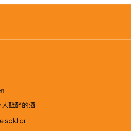
們
令人醺醉的酒
e sold or