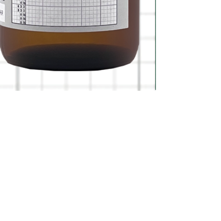
新商品
命運逆轉
價格
HK$208.00