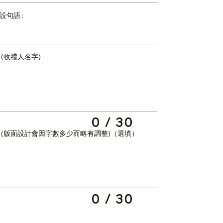
句語 :
收禮人名字) :
0 / 30
 (版面設計會因字數多少而略有調整)（選填）
0 / 30