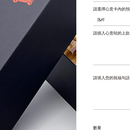
請選擇心意卡內的預設
請搷入心意咭的上款 (
最
多
30
個
字
元。
請填入您的祝福句語
最
多
30
個
字
元。
數量