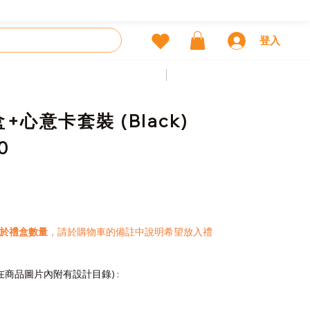
登入
前一個
下一個
+心意卡套裝 (Black)
0
於禮盒數量
，請於購物車的備註中說明希望放入禮
在商品圖片內附有設計目錄) :