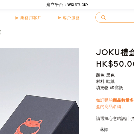
建立平台：
客戶服務
業務用客戶
)
JOKU禮盒
HK$50.0
價
格
顏色: 黑色
材料: 咭紙
填充物: 峰窩祇
如訂購的
商品數量多
盒的商品名稱 。
請選擇心意咭設計 (