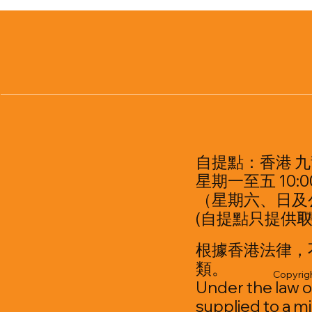
自提點：香港 九
星期一至五 10:00
（星期六、日及
(自提點只提供取
訂
根據香港法律，
類。
Copyrigh
Under the law o
supplied to a mi