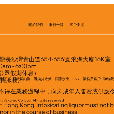
​服務一覽
關於我們
客戶支援
龍長沙灣青山道654-656號 浪淘大廈16K室
am - 6:00pm
公眾假期休息）
貨服務)
購須知
條款與細則
退換貨政策
私隱政策
FAQ
業務用客戶
聯絡我
不得在業務過程中，向未成年人售賣或供應
t Yakumo Co. Ltd. All rights reserved
f Hong Kong, intoxicating liquormust not b
nor in the course of business.