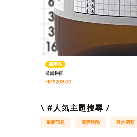
新商品
邏輯拼圖
價格
HK$208.00
\ #人気主題搜尋 /
最新訊息
清酒燒酌
其他酒類