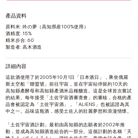
產品資料
原料米: 吟の夢（高知県産100%使用）
酒精度: 15%
精米步合: 60
製造者: 高木酒造
詳細內容
這款酒使用了於
2005
年
10
月
1
日「日本酒日」，乘坐俄羅
斯太空船「聯盟號」前往宇宙，並在宇宙站停留約
10
天的
高知縣產酵母和高知縣產酒米品種釀造。這是全球首次嘗試
的結果。每年接受「土佐宇宙酒審查會」的審核，合格的產
品會被認定為「土佐宇宙酒」，「
ALIENS
」也被認證為其
中之一。品味這瓶酒，感受土佐人的壯麗夢想和浪漫情懷。
「土佐宇宙酒計劃」最初由高知縣的志願者於
2002
年推
動，並成為高知縣酒造組合的一部分。這個計劃的名稱「天