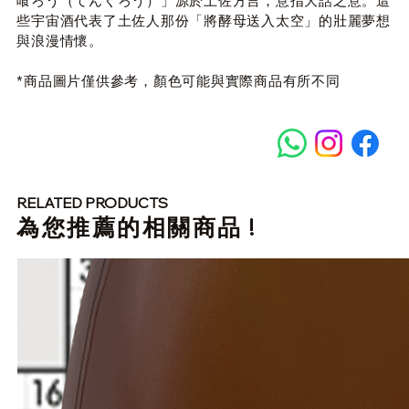
喰ろう（てんくろう）」源於土佐方言，意指大話之意。這
些宇宙酒代表了土佐人那份「將酵母送入太空」的壯麗夢想
與浪漫情懷。
*商品圖片僅供參考，顏色可能與實際商品有所不同
RELATED PRODUCTS
​為您推薦的相關商品 !