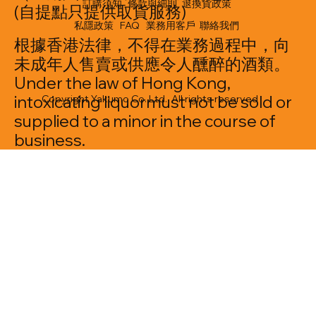
訂購須知
條款與細則
退換貨政策
(自提點只提供取貨服務)
私隱政策
FAQ
業務用客戶
聯絡我們
根據香港法律，不得在業務過程中，向
未成年人售賣或供應令人醺醉的酒類。
Under the law of Hong Kong,
intoxicating liquormust not be sold or
Copyright Yakumo Co. Ltd. All rights reserved
supplied to a minor in the course of
business.