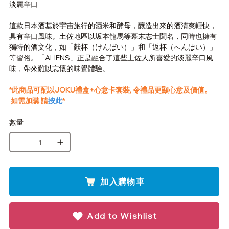
淡麗辛口
這款日本酒基於宇宙旅行的酒米和酵母，釀造出來的酒清爽輕快，
具有辛口風味。土佐地區以坂本龍馬等幕末志士聞名，同時也擁有
獨特的酒文化，如「献杯（けんぱい）」和「返杯（へんぱい）」
等習俗。「
ALIENS
」正是融合了這些土佐人所喜愛的淡麗辛口風
味，帶來難以忘懷的味覺體驗。
*此商品可配以JOKU禮盒+心意卡套裝, 令禮品更顯心意及價值。
如需加購 請
按此
*
數量
加入購物車
Add to Wishlist