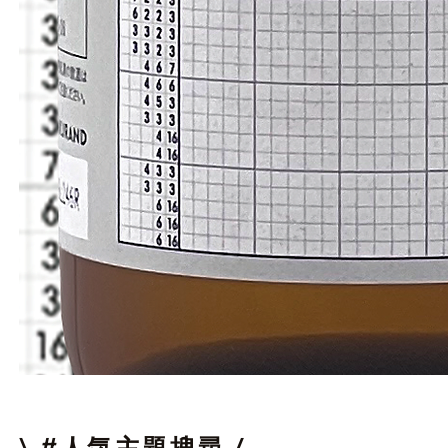
邏
輯
拼
圖
\ #人気主題搜尋 /