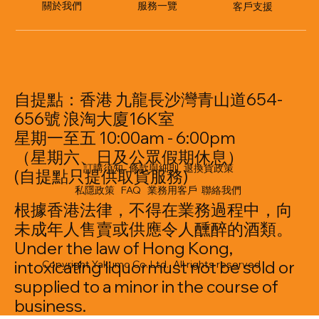
​服務一覽
關於我們
客戶支援
自提點：香港 九龍長沙灣青山道654-
656號 浪淘大廈16K室
星期一至五 10:00am - 6:00pm
（星期六、日及公眾假期休息）
訂購須知
條款與細則
退換貨政策
(自提點只提供取貨服務)
私隱政策
FAQ
業務用客戶
聯絡我們
根據香港法律，不得在業務過程中，向
未成年人售賣或供應令人醺醉的酒類。
Under the law of Hong Kong,
intoxicating liquormust not be sold or
Copyright Yakumo Co. Ltd. All rights reserved
supplied to a minor in the course of
business.