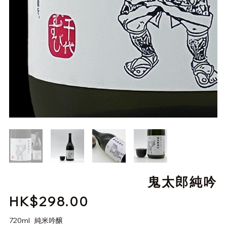
鬼太郎純吟
HK$298.00
價
格
720ml 純米吟醸