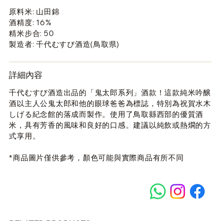
原料米: 山田錦
酒精度: 16%
精米步合: 50
製造者: 千代むすび酒造(鳥取県)
詳細內容
千代むすび酒造出品的「鬼太郎系列」酒款！這款純米吟醸
酒以主人公鬼太郎和他的眼球爸爸為標誌，特別為祝賀水木
しげる紀念館的落成而製作。使用了鳥取縣西部的優質酒
米，具有芳香的風味和良好的口感。建議以純飲或熱燗的方
式享用。
*商品圖片僅供參考，顏色可能與實際商品有所不同