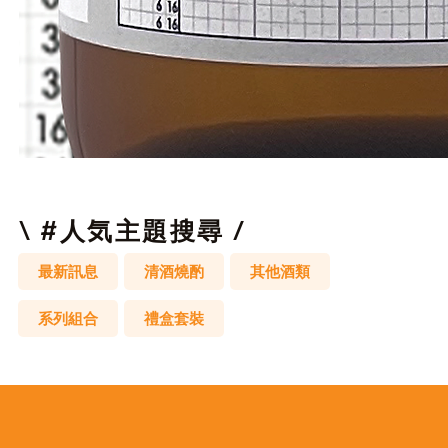
邏
輯
拼
圖
\ #人気主題搜尋 /
最新訊息
清酒燒酌
其他酒類
系列組合
禮盒套裝