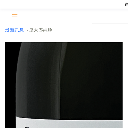
最新訊息
鬼太郎純吟
>