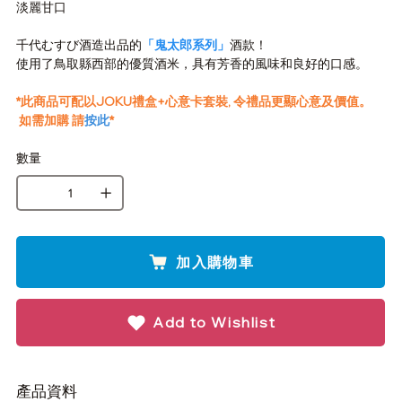
淡麗甘口
千代むすび酒造出品的
「鬼太郎系列」
酒款！
使用了鳥取縣西部的優質酒米，具有芳香的風味和良好的口感。
*此商品可配以JOKU禮盒+心意卡套裝, 令禮品更顯心意及價值。
如需加購 請
按此
*
數量
加入購物車
Add to Wishlist
產品資料