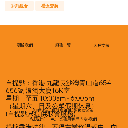
系列組合
禮盒套裝
​服務一覽
關於我們
客戶支援
自提點：香港 九龍長沙灣青山道654-
656號 浪淘大廈16K室
星期一至五 10:00am - 6:00pm
（星期六、日及公眾假期休息）
訂購須知
條款與細則
退換貨政策
(自提點只提供取貨服務)
私隱政策
FAQ
業務用客戶
聯絡我們
根據香港法律，不得在業務過程中，向