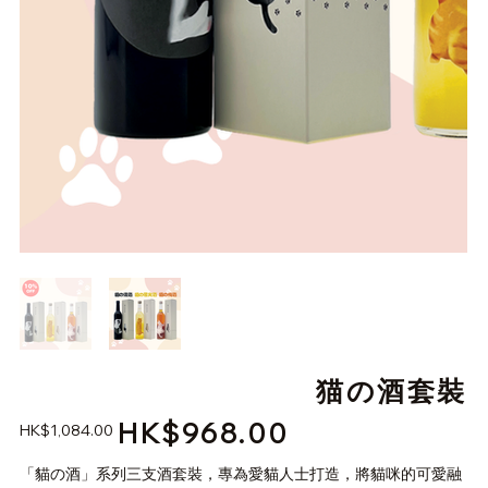
猫の酒套裝
HK$968.00
原
促
HK$1,084.00
始
銷
價
價
格
「貓の酒」系列三支酒套裝，專為愛貓人士打造，將貓咪的可愛融
格