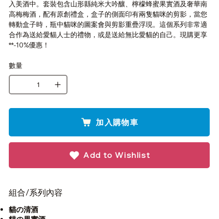
入美酒中。套裝包含山形縣純米大吟釀、檸檬蜂蜜果實酒及奢華南
高梅梅酒，配有原創禮盒，盒子的側面印有兩隻貓咪的剪影，當您
轉動盒子時，瓶中貓咪的圖案會與剪影重疊浮現。這個系列非常適
合作為送給愛貓人士的禮物，或是送給無比愛貓的自己。現購更享
**-10%優惠！
數量
加入購物車
Add to Wishlist
組合/系列內容
貓の清酒