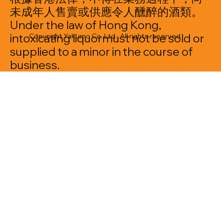
未成年人售賣或供應令人醺醉的酒類。
Under the law of Hong Kong,
intoxicating liquormust not be sold or
Copyright Yakumo Co. Ltd. All rights reserved
supplied to a minor in the course of
business.