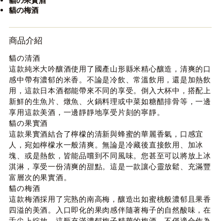
貓の果實酒
貓の梅酒
商品介紹
貓の清酒
這款純米大吟釀酒使用了國產山形縣米精心釀造，清爽的口
感中帶有濃郁的米香。不論是冷飲、常溫飲用，還是加熱飲
用，這款日本酒都能帶來不同的享受。倒入大杯中，搭配上
新鮮的生魚片、燉魚、火鍋料理或中菜如糖醋排骨等，一邊
享用這款美酒，一邊靜靜地享受片刻的寧靜。
貓の果實酒
這款果實酒結合了檸檬的清新與蜂蜜的華麗香氣，口感宜
人，宛如檸檬水一般清爽。無論是冷藏後直接飲用、加冰
塊、或是熱飲，皆能品嚐到不同風味。您甚至可以將放上冰
淇淋，享受一份清爽的甜點。這是一款讓心靈放鬆、充滿豐
富層次的果實酒。
貓の梅酒
這款梅酒採用了完熟的南高梅，釀造出如蜜桃般濃郁且果香
四溢的美酒。入口即化的果肉感伴隨著梅子的自然酸味，在
舌尖上綻放。這瓶充滿濃郁梅子精華的梅酒，不僅適合作為