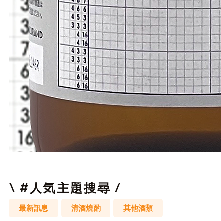
邏
輯
拼
圖
\ #人気主題搜尋 /
最新訊息
清酒燒酌
其他酒類