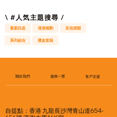
輯
拼
圖
\ #人気主題搜尋 /
最新訊息
清酒燒酌
其他酒類
系列組合
禮盒套裝
​服務一覽
關於我們
客戶支援
自提點：香港 九龍長沙灣青山道654-