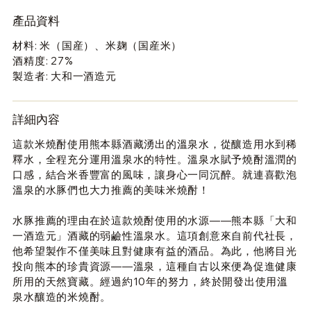
產品資料
材料: 米（国産）、米麹（国産米）
酒精度: 27%
製造者: 大和一酒造元
詳細內容
這款米燒酎使用熊本縣酒藏湧出的溫泉水，從釀造用水到稀
釋水，全程充分運用溫泉水的特性。溫泉水賦予燒酎溫潤的
口感，結合米香豐富的風味，讓身心一同沉醉。就連喜歡泡
溫泉的水豚們也大力推薦的美味米燒酎！
水豚推薦的理由在於這款燒酎使用的水源——熊本縣「大和
一酒造元」酒藏的弱鹼性溫泉水。這項創意來自前代社長，
他希望製作不僅美味且對健康有益的酒品。為此，他將目光
投向熊本的珍貴資源——溫泉，這種自古以來便為促進健康
所用的天然寶藏。經過約10年的努力，終於開發出使用溫
泉水釀造的米燒酎。