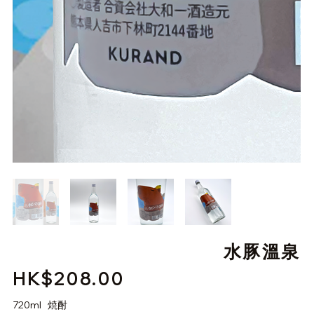
水豚溫泉
HK$208.00
價
格
720ml 焼酎