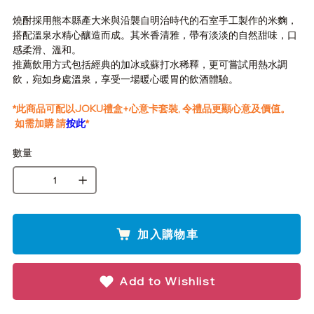
燒酎採用熊本縣產大米與沿襲自明治時代的石室手工製作的米麴，
搭配溫泉水精心釀造而成。其米香清雅，帶有淡淡的自然甜味，口
感柔滑、溫和。
推薦飲用方式包括經典的加冰或蘇打水稀釋，更可嘗試用熱水調
飲，宛如身處溫泉，享受一場暖心暖胃的飲酒體驗。
*此商品可配以JOKU禮盒+心意卡套裝, 令禮品更顯心意及價值。
如需加購 請
按此
*
數量
加入購物車
Add to Wishlist