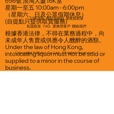
656號 浪淘大廈16K室
星期一至五 10:00am - 6:00pm
（星期六、日及公眾假期休息）
訂購須知
條款與細則
退換貨政策
(自提點只提供取貨服務)
私隱政策
FAQ
業務用客戶
聯絡我們
根據香港法律，不得在業務過程中，向
未成年人售賣或供應令人醺醉的酒類。
Under the law of Hong Kong,
intoxicating liquormust not be sold or
Copyright Yakumo Co. Ltd. All rights reserved
supplied to a minor in the course of
business.