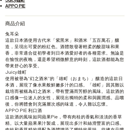
Juicy雄町
APPO PIE
商品介紹
兔耳朵
這款日本酒使用古代米「紫黑米」和酒米「五百萬石」釀
造，呈現出可愛的粉紅色。酒體散發著輕柔的酸甜味和果
香，非常適合從初學者到日本酒愛好者的各種需求。無論是
在愉悅的夜晚，還是希望稍微醉意的時刻，這款酒都能為您
帶來舒心的享受。
Juicy雄町
使用被譽為“幻之酒米”的「雄町（おまち）」釀造的這款日
本酒，展現了像水果般鮮嫩多汁的口感。「雄町」因其難以
栽培而被稱為幻之酒米，帶有豐滿而芳醇的風味。這款酒的
口感像一位迷人的女性，展現出獨特的柔和與圓潤感。品嚐
後，你將體會到充滿層次感的味道，令人難以忘懷。
APPO PIE 利口酒
這款酒的風味如同蘋果Pie，帶有肉桂的香氣和淡淡的香草
精。以大量蘋果果汁製成，展現出多汁和絲滑豐富的口感。
肉桂和香草精的搭配為酒體增添了獨特的風味，彷彿在品嚐