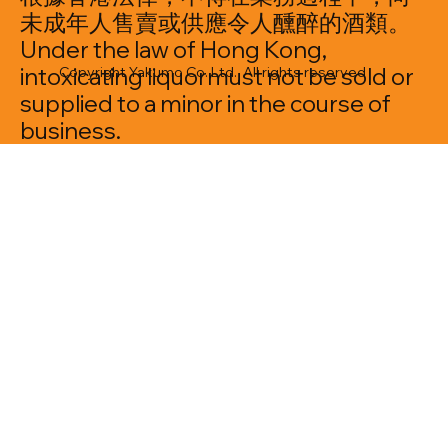
未成年人售賣或供應令人醺醉的酒類。
Under the law of Hong Kong,
intoxicating liquormust not be sold or
Copyright Yakumo Co. Ltd. All rights reserved
supplied to a minor in the course of
business.