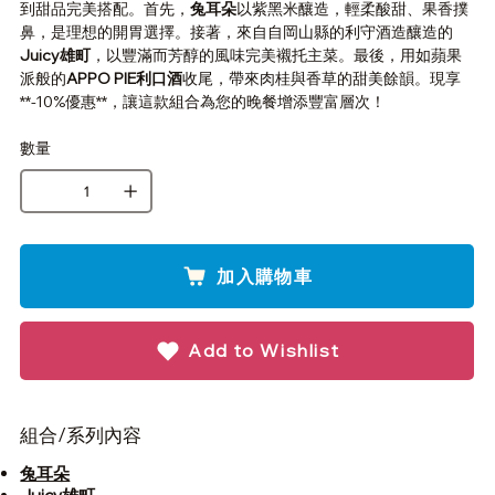
到甜品完美搭配。首先，
兔耳朵
以紫黑米釀造，輕柔酸甜、果香撲
鼻，是理想的開胃選擇。接著，來自自岡山縣的利守酒造釀造的
Juicy雄町
，以豐滿而芳醇的風味完美襯托主菜。最後，用如蘋果
派般的
APPO PIE利口酒
收尾，帶來肉桂與香草的甜美餘韻。現享
**-10%優惠**，讓這款組合為您的晚餐增添豐富層次！
數量
加入購物車
Add to Wishlist
組合/系列內容
兔耳朵