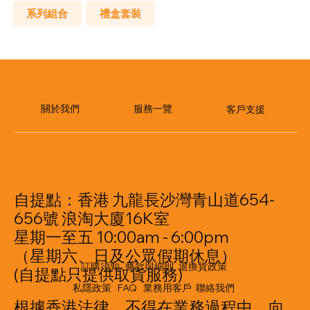
系列組合
禮盒套裝
​服務一覽
關於我們
客戶支援
自提點：香港 九龍長沙灣青山道654-
656號 浪淘大廈16K室
星期一至五 10:00am - 6:00pm
（星期六、日及公眾假期休息）
訂購須知
條款與細則
退換貨政策
(自提點只提供取貨服務)
私隱政策
FAQ
業務用客戶
聯絡我們
根據香港法律，不得在業務過程中，向