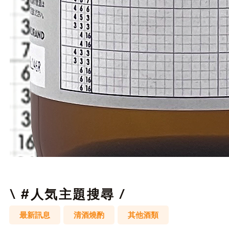
邏
輯
拼
圖
\ #人気主題搜尋 /
最新訊息
清酒燒酌
其他酒類