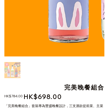
完美晚餐組合
HK$698.00
原
促
HK$784.00
始
銷
價
價
格
「完美晚餐組合」套裝專為豐盛晚餐設計，三支酒款從前菜、主菜
格