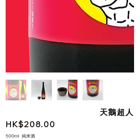
天鵝超人
HK$208.00
價
格
500ml 純米酒