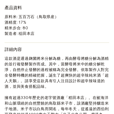
產品資料
原料米: 五百万石（鳥取県産）
酒精度: 17%
精米步合: 80
製造者: 稲田本店
詳細內容
這款酒是通過麹菌將米分解為糖，再由酵母將糖分解為酒精
的並行複發酵製作而成。其中，當酵母將米中的糖分解乾
淨，自然停止發酵的過程被稱為完全發酵。依靠製作人對完
全發酵時機的精確把握，誕生了超爽快的超辛辣純米酒「超
人天鵝」。請享受這款具有引人注目設計和超辛辣味道的
酒，並與美食搭配品味。
擁有超過
330
年歷史的老字號酒廠「稻田本店」。在被海洋
和山脈環繞的自然豐饒的鳥取縣米子市，該酒廠堅持釀造米
子地酒。米子市以白鳥而聞名，每年冬天，從遙遠的西伯利