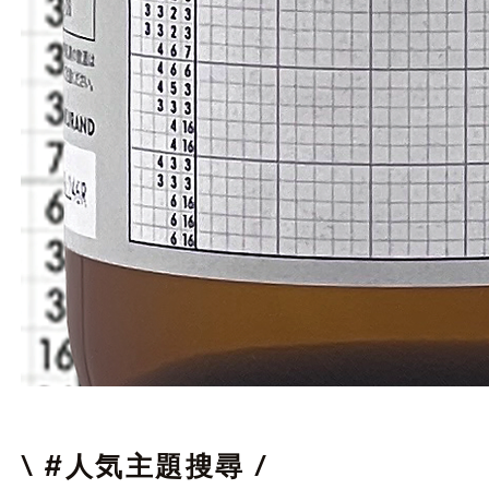
邏
輯
拼
圖
\ #人気主題搜尋 /