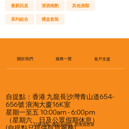
最新訊息
清酒燒酌
其他酒類
系列組合
禮盒套裝
​服務一覽
關於我們
客戶支援
自提點：香港 九龍長沙灣青山道654-
656號 浪淘大廈16K室
星期一至五 10:00am - 6:00pm
（星期六、日及公眾假期休息）
訂購須知
條款與細則
退換貨政策
(自提點只提供取貨服務)