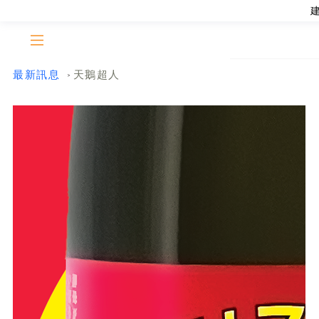
最新訊息
天鵝超人
>