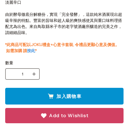
淡麗辛口
由於酵母徹底分解糖份，實現「完全發酵」，這款純米酒展現出超
級辛辣的特點。豐富的旨味和超人級的爽快感使其與重口味料理搭
配尤為出色。來自鳥取縣米子市的老字號酒廠所釀造的完美之作，
請細細品味。
*此商品可配以JOKU禮盒+心意卡套裝, 令禮品更顯心意及價值。
如需加購 請
按此
*
數量
加入購物車
Add to Wishlist