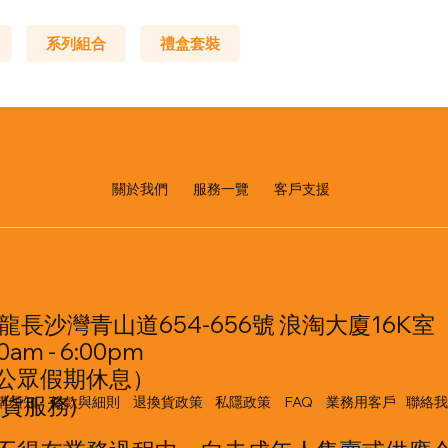
系列組合
禮盒套裝
​服務一覽
關於我們
客戶支援
龍長沙灣青山道654-656號 浪淘大廈16K室
am - 6:00pm
公眾假期休息）
貨服務)
購須知
條款與細則
退換貨政策
私隱政策
FAQ
業務用客戶
聯絡我