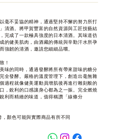
以毫不妥協的精神，通過堅持不懈的努力所打
」清酒。將甲賀豐富的自然資源與工匠技藝結
，完成了一款極具強度的日本清酒。其味道彷
成的健美肌肉，由酒藏的傳統與辛勤汗水所孕
而強韌的清酒，邀請您細細品嚐。
致！
美味的同時，通過發酵將所有帶來甜味的糖分
完全發酵。嚴格的溫度管理下，創造出毫無雜
個過程就像健美運動員增肌後再進行雕刻般的
口，銳利的口感讓身心都為之一振。完全燃燒
銳利而精緻的味道，值得稱讚「線條分
考，顏色可能與實際商品有所不同