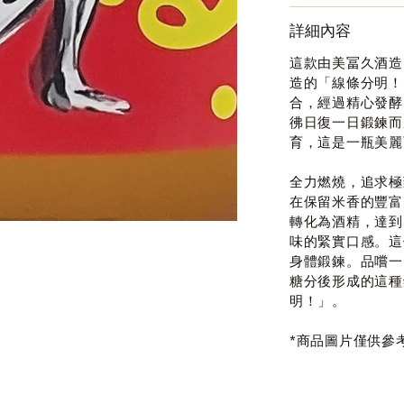
詳細內容
這款由美冨久酒造
造的「線條分明！
合，經過精心發酵
彿日復一日鍛鍊而
育，這是一瓶美麗
全力燃燒，追求極
在保留米香的豐富
轉化為酒精，達到
味的緊實口感。這
身體鍛鍊。品嚐一
糖分後形成的這種
明！」。
*商品圖片僅供參