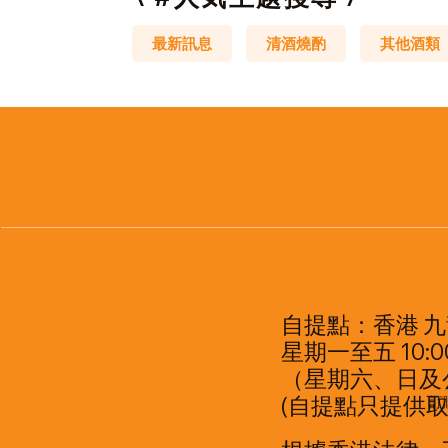
最新訊息
清酒燒酌
其他酒類
自提點：香港 九
星期一至五 10:00
（星期六、日及
(自提點只提供取
訂