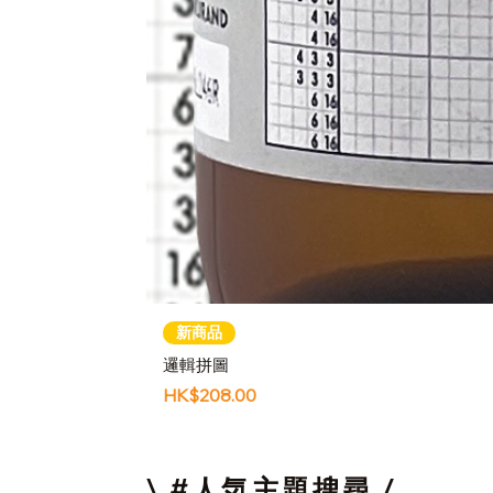
新商品
邏輯拼圖
價格
HK$208.00
\ #人気主題搜尋 /