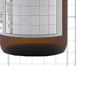
新商品
命運逆轉
價格
HK$208.00