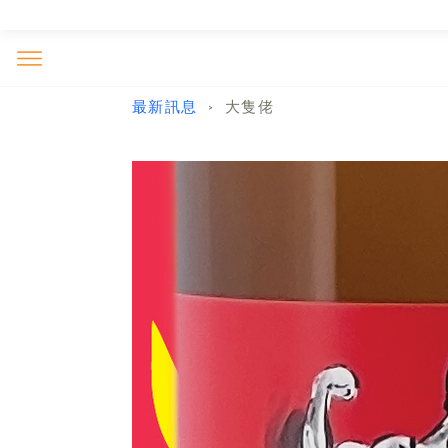
最新訊息
大隻佬
>