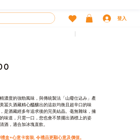
登入
前一個
下一個
00
精濃度的強勁風味，與傳統製法「山廢仕込み」產
美冨久酒藏精心醞釀出的這款均衡且超辛口的味
，是酒藏經多年追求後的完美結晶。毫無雜味，擁
的味道，只需一口，您也會不禁擺出酒標上的姿
清酒，適合加冰塊直飲。
U禮盒+心意卡套裝, 令禮品更顯心意及價值。