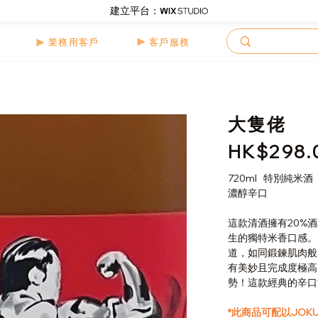
建立平台：
客戶服務
業務用客戶
大隻佬
HK$298.
價
格
720ml 特別純米酒
濃醇辛口
這款清酒擁有
20%
酒
生的獨特米香口感。
道，如同鍛鍊肌肉般
有美妙且完成度極高
勢！這款經典的辛口
*此商品可配以JOK