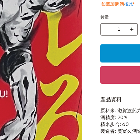
如需加購 請
按此
*
數量
產品資料
原料米: 滋賀渡
酒精度: 20%
精米步合: 60
製造者: 美冨久酒