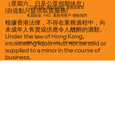
（星期六、日及公眾假期休息）
訂購須知
條款與細則
退換貨政策
(自提點只提供取貨服務)
私隱政策
FAQ
業務用客戶
聯絡我們
根據香港法律，不得在業務過程中，向
未成年人售賣或供應令人醺醉的酒類。
Under the law of Hong Kong,
intoxicating liquormust not be sold or
Copyright Yakumo Co. Ltd. All rights reserved
supplied to a minor in the course of
business.