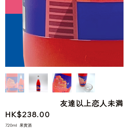
友達以上恋人未満
HK$238.00
價
格
720ml 果實酒