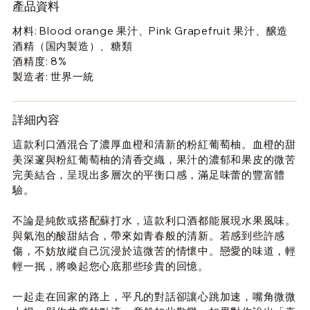
產品資料
材料: Blood orange 果汁、Pink Grapefruit 果汁、醸造
酒精（国内製造）、糖類
酒精度: 8%
製造者: 世界一統
詳細內容
這款利口酒混合了濃厚血橙和清新的粉紅葡萄柚。血橙的甜
美深邃與粉紅葡萄柚的清香交織，果汁的濃郁和果皮的微苦
完美結合，呈現出多層次的平衡口感，滿足味蕾的豐富體
驗。
不論是純飲或搭配蘇打水，這款利口酒都能展現水果風味。
與氣泡的酸甜結合，帶來如青春般的清新。若感到些許感
傷，不妨放縱自己沉浸於這微苦的情懷中。戀愛的味道，輕
輕一抿，將喚起您心底那些珍貴的回憶。
一起走在回家的路上，平凡的對話卻讓心跳加速，嘴角微微