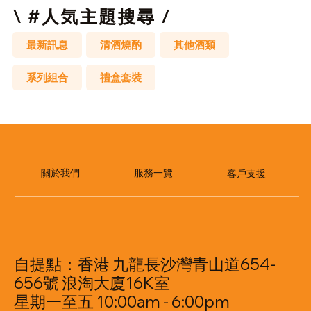
\ #人気主題搜尋 /
最新訊息
清酒燒酌
其他酒類
系列組合
禮盒套裝
​服務一覽
關於我們
客戶支援
自提點：香港 九龍長沙灣青山道654-
656號 浪淘大廈16K室
星期一至五 10:00am - 6:00pm