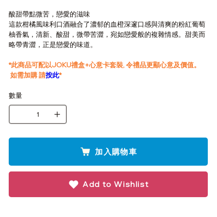
酸甜帶點微苦，戀愛的滋味
這款柑橘風味利口酒融合了濃郁的血橙深邃口感與清爽的粉紅葡萄
柚香氣，清新、酸甜，微帶苦澀，宛如戀愛般的複雜情感。甜美而
略帶青澀，正是戀愛的味道。
*此商品可配以JOKU禮盒+心意卡套裝, 令禮品更顯心意及價值。
如需加購 請
按此
*
數量
加入購物車
Add to Wishlist