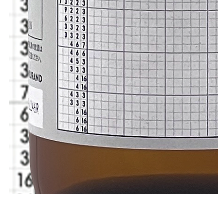
邏
輯
拼
圖