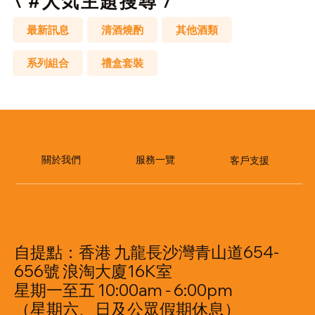
\ #人気主題搜尋 /
最新訊息
清酒燒酌
其他酒類
系列組合
禮盒套裝
​服務一覽
關於我們
客戶支援
自提點：香港 九龍長沙灣青山道654-
656號 浪淘大廈16K室
星期一至五 10:00am - 6:00pm
（星期六、日及公眾假期休息）