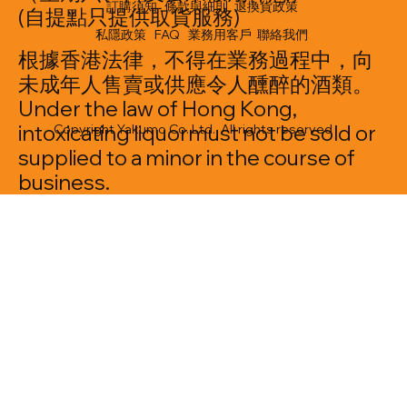
訂購須知
條款與細則
退換貨政策
(自提點只提供取貨服務)
私隱政策
FAQ
業務用客戶
聯絡我們
根據香港法律，不得在業務過程中，向
未成年人售賣或供應令人醺醉的酒類。
Under the law of Hong Kong,
intoxicating liquormust not be sold or
Copyright Yakumo Co. Ltd. All rights reserved
supplied to a minor in the course of
business.