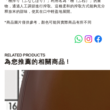
「槽搾り（ふなしぼり）」利用名為「槽（ふね）」的重
物，通過人工調節進行搾取。這種柔和的搾取方式能夠充分
釋放米的甜味，使其在口中輕盈地展開。
*商品圖片僅供參考，顏色可能與實際商品有所不同
RELATED PRODUCTS
​為您推薦的相關商品 !