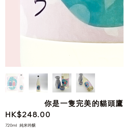
你是一隻完美的貓頭鷹
HK$248.00
價
格
720ml 純米吟醸