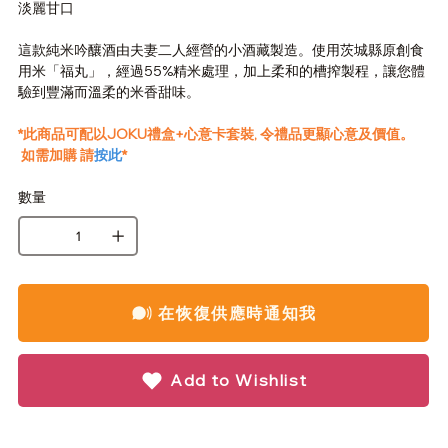
淡麗甘口
這款純米吟釀酒由夫妻二人經營的小酒藏製造。使用茨城縣原創食
用米「福丸」，經過
55%
精米處理，加上柔和的槽搾製程，讓您體
驗到豐滿而溫柔的米香甜味。
*此商品可配以JOKU禮盒+心意卡套裝, 令禮品更顯心意及價值。
如需加購 請
按此
*
數量
在恢復供應時通知我
Add to Wishlist