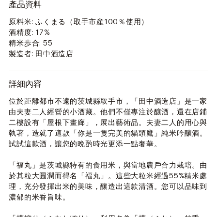
產品資料
原料米: ふくまる（取手市産100％使用）
酒精度: 17%
精米歩合: 55
製造者: 田中酒造店
詳細內容
位於距離都市不遠的茨城縣取手市，「田中酒造店」是一家
由夫妻二人經營的小酒藏。他們不僅專注於釀酒，還在店鋪
二樓設有「屋根下畫廊」，展出藝術品。夫妻二人的用心與
執著，造就了這款「你是一隻完美的貓頭鷹」純米吟釀酒。
試試這款酒，讓您的晩酌時光更添一點奢華。
「福丸」是茨城縣特有的食用米，與當地農戶合力栽培。由
於其粒大圓潤而得名「福丸」。這些大粒米經過55%精米處
理，充分發揮出米的美味，釀造出這款清酒。您可以品味到
濃郁的米香旨味。