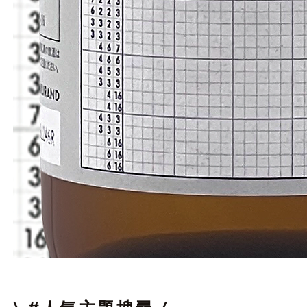
邏
輯
拼
圖