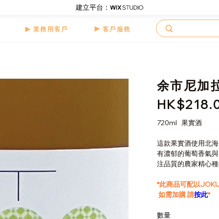
建立平台：
客戶服務
業務用客戶
余市尼加
HK$218.
價
格
720ml 果實酒
這款果實酒使用北海
有濃郁的葡萄香氣與
注品質的農家精心種
*此商品可配以JOK
如需加購 請
按此
*
數量