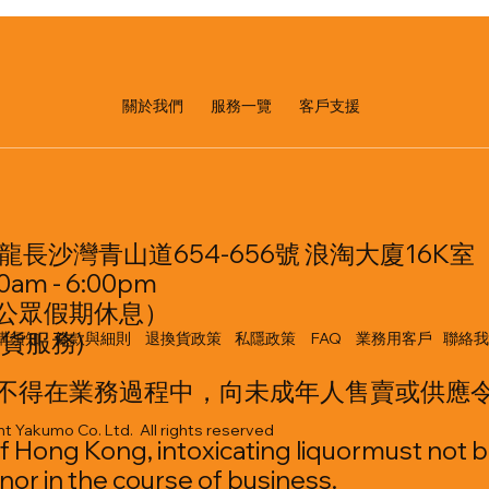
​服務一覽
關於我們
客戶支援
龍長沙灣青山道654-656號 浪淘大廈16K室
am - 6:00pm
公眾假期休息）
貨服務)
購須知
條款與細則
退換貨政策
私隱政策
FAQ
業務用客戶
聯絡我
不得在業務過程中，向未成年人售賣或供應
t Yakumo Co. Ltd. All rights reserved
f Hong Kong, intoxicating liquormust not b
nor in the course of business.