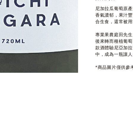
尼加拉瓜葡萄原產
香氣濃郁，果汁豐
合生食，還常被用
專業果農庭田先生
後來轉而種植葡萄
款酒體驗尼亞加拉
中，成為一瓶讓人
*商品圖片僅供參