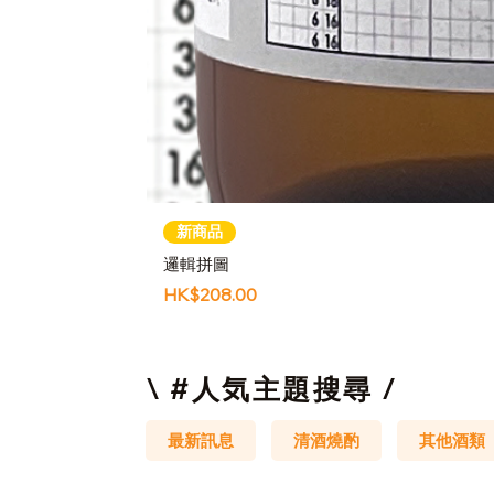
新商品
邏輯拼圖
價格
HK$208.00
\ #人気主題搜尋 /
最新訊息
清酒燒酌
其他酒類