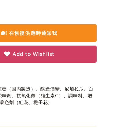
在恢復供應時通知我
Add to Wishlist
糖液糖（国内製造）、醸造酒精、尼加拉瓜、白
酸味劑、抗氧化劑（維生素C）、調味料、增
著色劑（紅花、梔子花）