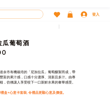
登入
前一個
下一個
拉瓜葡萄酒
00
道余市有機栽培的「尼加拉瓜」葡萄釀製而成，帶
豐富的果汁感，口感十分濃厚、清新且多汁。由專
植，彷彿讓人享受咬下一口新鮮水果的奢華感受。
U禮盒+心意卡套裝, 令禮品更顯心意及價值。