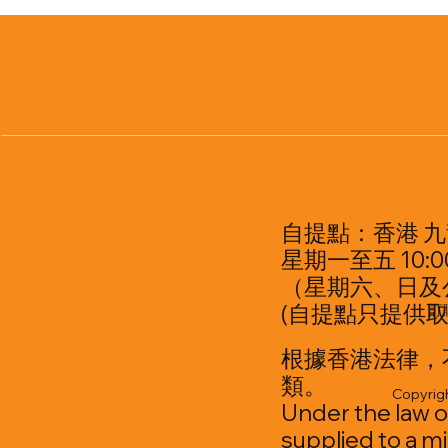
自提點：香港 九
星期一至五 10:00
（星期六、日及
(自提點只提供取
訂
根據香港法律，
類。
Copyrigh
Under the law o
supplied to a mi