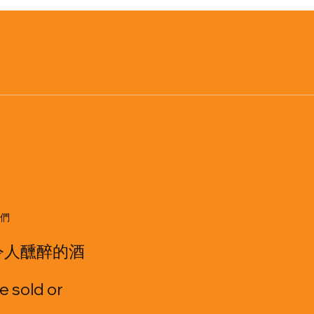
們
令人醺醉的酒
e sold or