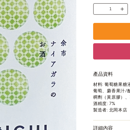
產品資料
材料: 葡萄糖果
葡萄、麝香果汁/
稠劑（黃原膠）、
酒精度: 7%
製造者: 北岡本店
詳細內容