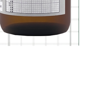
新商品
命運逆轉
價格
HK$208.00