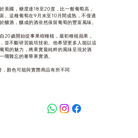
於美國，糖度達18至20度，比一般葡萄高，
富。這種葡萄在9月末至10月間成熟，不僅適
於釀酒，釀成的酒依然保留葡萄的豐富風味。
自20歲開始從事果樹種植，最初種植蘋果，
，並不斷研習栽培技術。他希望更多人能以這
葡萄的魅力，將果實最純粹的風味呈現於酒
一嚐難忘的奢華果實酒。
考，顏色可能與實際商品有所不同