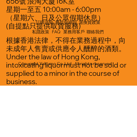
656號 浪淘大廈16K室
星期一至五 10:00am - 6:00pm
（星期六、日及公眾假期休息）
訂購須知
條款與細則
退換貨政策
(自提點只提供取貨服務)
私隱政策
FAQ
業務用客戶
聯絡我們
根據香港法律，不得在業務過程中，向
未成年人售賣或供應令人醺醉的酒類。
Under the law of Hong Kong,
intoxicating liquormust not be sold or
Copyright Yakumo Co. Ltd. All rights reserved
supplied to a minor in the course of
business.