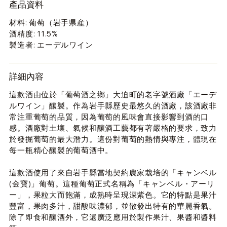
產品資料
材料: 葡萄（岩手県産）
酒精度: 11.5%
製造者: エーデルワイン
詳細內容
這款酒由位於「葡萄酒之鄉」大迫町的老字號酒廠「エーデ
ルワイン」釀製。作為岩手縣歷史最悠久的酒廠，該酒廠非
常注重葡萄的品質，因為葡萄的風味會直接影響到酒的口
感。酒廠對土壤、氣候和釀酒工藝都有著嚴格的要求，致力
於發掘葡萄的最大潛力。這份對葡萄的熱情與專注，體現在
每一瓶精心釀製的葡萄酒中。
這款酒使用了來自岩手縣當地契約農家栽培的「キャンベル
(金寶)」葡萄。這種葡萄正式名稱為「キャンベル・アーリ
ー」，果粒大而飽滿，成熟時呈現深紫色。它的特點是果汁
豐富，果肉多汁，甜酸味濃郁，並散發出特有的華麗香氣。
除了即食和釀酒外，它還廣泛應用於製作果汁、果醬和醬料