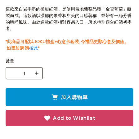
這款來自岩手縣的極甜紅酒，是使用當地葡萄品種「金寶葡萄」釀
製而成。這款酒以濃郁的果香和甜美的口感著稱，並帶有一絲芳香
的時尚風味。由於這款紅酒相對容易入口，所以特別適合紅酒初學
者。
*此商品可配以JOKU禮盒+心意卡套裝, 令禮品更顯心意及價值。
如需加購 請
按此
*
數量
加入購物車
Add to Wishlist