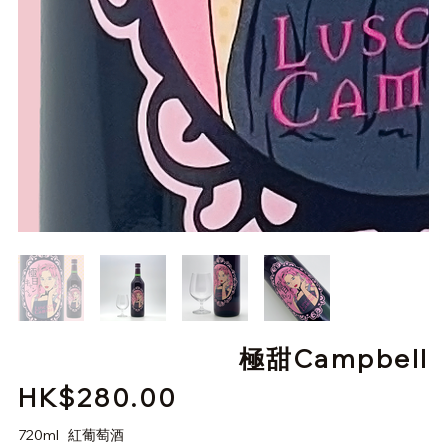
極甜Campbell
HK$280.00
價
格
720ml 紅葡萄酒