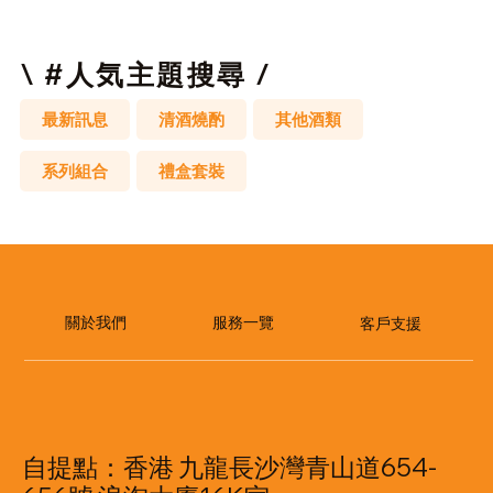
邏
輯
拼
圖
\ #人気主題搜尋 /
最新訊息
清酒燒酌
其他酒類
系列組合
禮盒套裝
​服務一覽
關於我們
客戶支援
自提點：香港 九龍長沙灣青山道654-