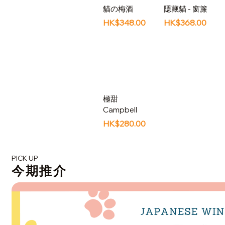
貓の梅酒
隱藏貓 - 窗簾
價格
價格
HK$348.00
HK$368.00
極甜
Campbell
價格
HK$280.00
PICK UP
​今期推介