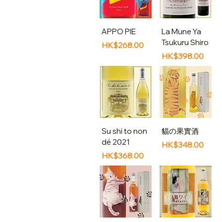
APPO PIE
La Mune Ya
Tsukuru Shiro
價格
HK$268.00
價格
HK$398.00
Su shi to non
貓の果實酒
dé 2021
價格
HK$348.00
價格
HK$368.00