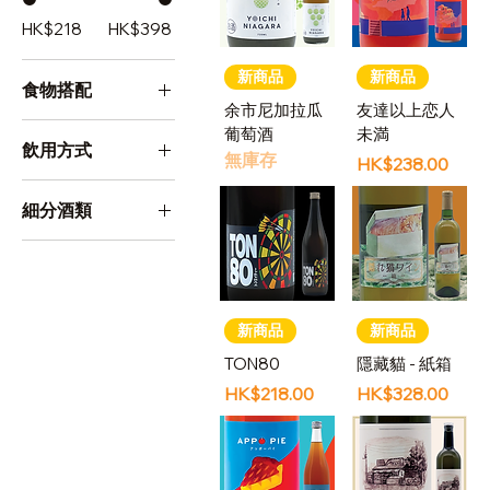
HK$218
HK$398
新商品
新商品
食物搭配
余市尼加拉瓜
友達以上恋人
日本料理
葡萄酒
未満
飲用方式
無庫存
西式料理
價格
HK$238.00
冷凍
中華料理
細分酒類
肉類
梅酒
沙律蔬菜
紅白葡萄酒
甜品
利口酒
新商品
新商品
果実酒
TON80
隱藏貓 - 紙箱
價格
價格
HK$218.00
HK$328.00